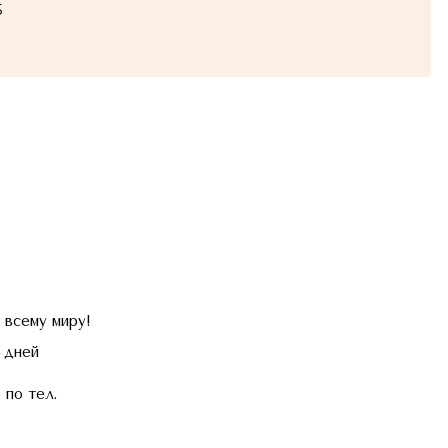
5
 всему миру!
 дней
 по тел.