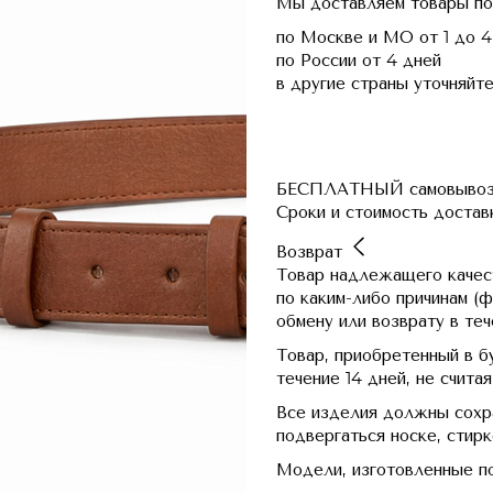
Мы доставляем товары по
по Москве и МО
от 1 до 4
по России
от 4 дней
в другие страны
уточняйте
БЕСПЛАТНЫЙ самовывоз и
Сроки и стоимость достав
Возврат
Товар надлежащего качест
по каким-либо причинам (ф
обмену или возврату в тече
Товар, приобретенный в 
течение 14 дней, не счита
Все изделия должны сохра
подвергаться носке, стир
Модели, изготовленные по