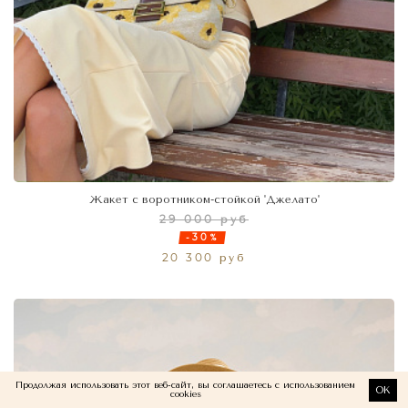
Жакет с воротником-стойкой 'Джелато'
29 000 руб
-30%
20 300 руб
Продолжая использовать этот веб-сайт, вы соглашаетесь с использованием
OK
cookies