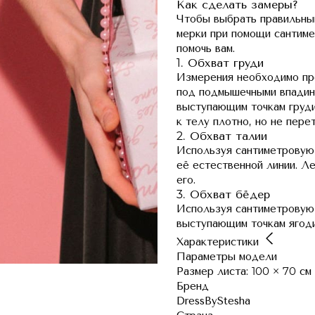
Как сделать замеры?
Чтобы выбрать правильны
мерки при помощи сантиме
помочь вам.
1. Обхват груди
Измерения необходимо пр
под подмышечными впадина
выступающим точкам груди
к телу плотно, но не перет
2. Обхват талии
Используя сантиметровую 
её естественной линии. Ле
его.
3. Обхват бёдер
Используя сантиметровую
выступающим точкам ягоди
Характеристики
Параметры модели
Размер листа: 100 × 70 см
Бренд
DressByStesha