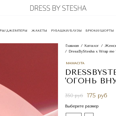
ЕРЫ/ДЖЕМПЕРЫ
ЖАКЕТЫ
РУБАШКИ/БЛУЗЫ
БРЮКИ/ШОРТЫ
Главная
/
Каталог
/
Женск
/
DressByStesha x Wrap me '
MAMACITA
DRESSBYST
'ОГОНЬ ВН
175 руб
350 руб
Выберите размер