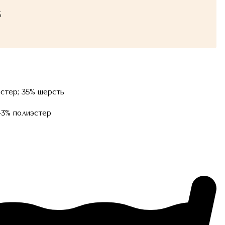
5
эстер; 35% шерсть
43% полиэстер