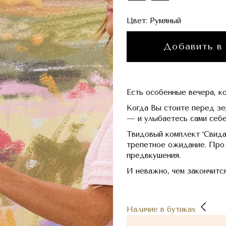
Цвет:
Румяный
Добавить в
Есть особенные вечера, к
Когда Вы стоите перед зе
— и улыбаетесь сами себе
Твидовый комплект ‘Свида
трепетное ожидание. Про 
предвкушения.
И неважно, чем закончится
Наличие в бутиках