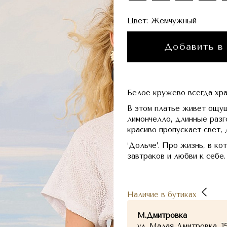
Цвет:
Жемчужный
Добавить в
Белое кружево всегда хра
В этом платье живет ощущ
лимончелло, длинные разг
красиво пропускает свет,
‘Дольче’. Про жизнь, в ко
завтраков и любви к себе.
Наличие в бутиках
М.Дмитровка
ул. Малая Дмитровка, 1