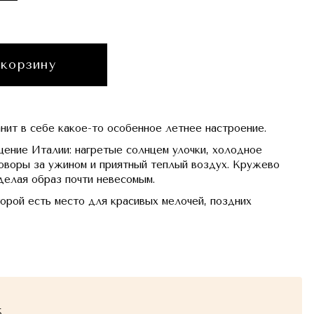
 корзину
нит в себе какое-то особенное летнее настроение.
ение Италии: нагретые солнцем улочки, холодное
оворы за ужином и приятный теплый воздух. Кружево
 делая образ почти невесомым.
торой есть место для красивых мелочей, поздних
5