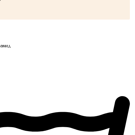
иамид