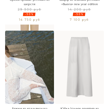
шерсти
«Вьюга» new year edition
29 500 руб
14 200 руб
-50%
-50%
14 750 руб
7 100 руб
Брюки из итальянского
Юбка Voyage premium из