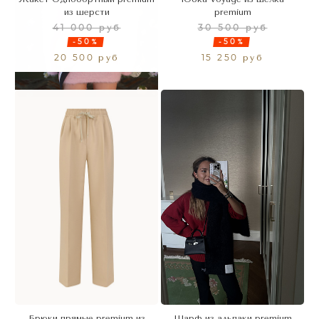
из шерсти
premium
41 000 руб
30 500 руб
-50%
-50%
20 500 руб
15 250 руб
Брюки прямые premium из
Шарф из альпаки premium