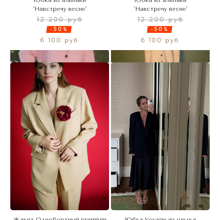
'Навстречу весне'
'Навстречу весне'
12 200 руб
12 200 руб
-50%
-50%
6 100 руб
6 100 руб
Жакет Однобортный premium
Юбка Voyage из шелка