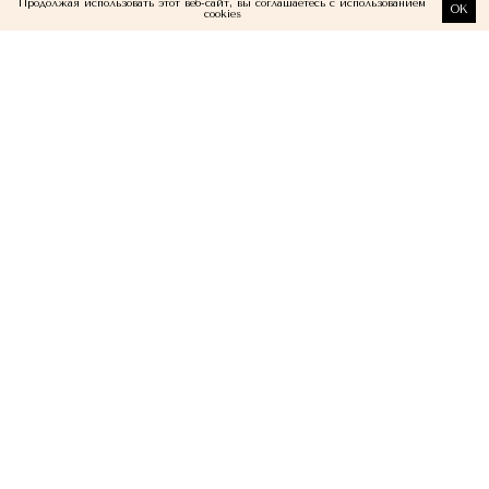
Продолжая использовать этот веб-сайт, вы соглашаетесь с использованием
OK
cookies
МЫ В СЕТЯХ
Подпишитесь на наши рассылки
ПОКУПАТЕЛЮ
Доставка и оплата
Возвраты
Бонусная программа