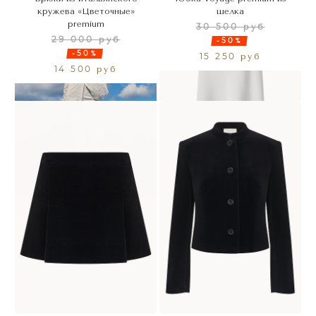
кружева «Цветочные»
шелка
premium
30 500 руб
29 000 руб
-50%
-50%
15 250 руб
14 500 руб