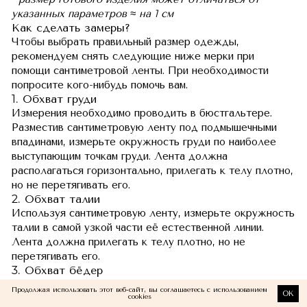
указанных параметров ≈ на 1 см
Как сделать замеры?
Чтобы выбрать правильный размер одежды,
рекомендуем снять следующие ниже мерки при
помощи сантиметровой ленты. При необходимости
попросите кого-нибудь помочь вам.
1. Обхват груди
Измерения необходимо проводить в бюстгальтере.
Разместив сантиметровую ленту под подмышечными
впадинами, измерьте окружность груди по наиболее
выступающим точкам груди. Лента должна
располагаться горизонтально, прилегать к телу плотно,
но не перетягивать его.
2. Обхват талии
Используя сантиметровую ленту, измерьте окружность
талии в самой узкой части её естественной линии.
Лента должна прилегать к телу плотно, но не
перетягивать его.
3. Обхват бёдер
Используя сантиметровую ленту, измерьте окружность
Продолжая использовать этот веб-сайт, вы соглашаетесь с использованием
OK
бёдер по наиболее выступающим точкам ягодиц.
cookies