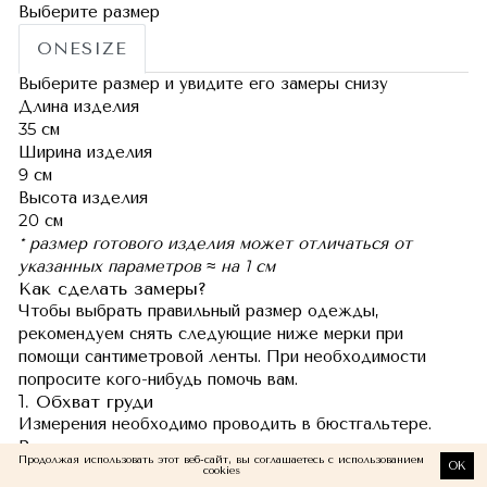
Выберите размер
ONESIZE
Выберите размер и увидите его замеры снизу
Длина изделия
35 см
Ширина изделия
9 см
Высота изделия
20 см
* размер готового изделия может отличаться от
указанных параметров ≈ на 1 см
Как сделать замеры?
Чтобы выбрать правильный размер одежды,
рекомендуем снять следующие ниже мерки при
помощи сантиметровой ленты. При необходимости
попросите кого-нибудь помочь вам.
1. Обхват груди
Измерения необходимо проводить в бюстгальтере.
Разместив сантиметровую ленту под подмышечными
Продолжая использовать этот веб-сайт, вы соглашаетесь с использованием
OK
впадинами, измерьте окружность груди по наиболее
cookies