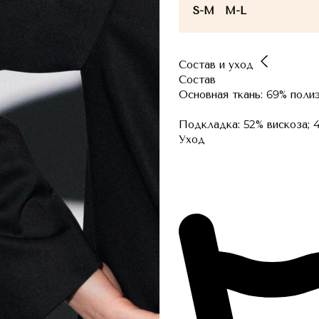
S-M
M-L
Состав и уход
Состав
Основная ткань: 69% полиэ
Подкладка: 52% вискоза; 
Уход