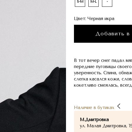
S-M
M-L
-
Цвет:
Черная икра
Добавить в
В тот вечер снег падал мя
передние пуговицы своего
уверенность. Спина, обна
слегка касался кожи, слов
кокетливо смеялась, всегд
Наличие в бутиках
М.Дмитровка
ул. Малая Дмитровка, 1