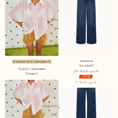
Джинсы
В наличии на М. Дмитровке 15
'So what?'
Блуза с рюшами
15 800 руб
'Секрет'
-50%
7 900 руб
Показать ещё