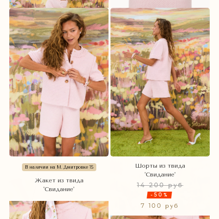
Шорты из твида
В наличии на М. Дмитровке 15
'Свидание'
Жакет из твида
14 200 руб
'Свидание'
-50%
7 100 руб