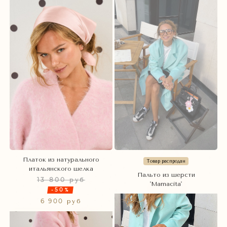
Платок из натурального
Товар распродан
итальянского шелка
Пальто из шерсти
13 800 руб
'Mamacita'
-50%
6 900 руб