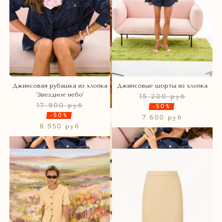
Джинсовая рубашка из хлопка
Джинсовые шорты из хлопка
'Звездное небо'
15 200 руб
17 900 руб
-50%
-50%
7 600 руб
8 950 руб