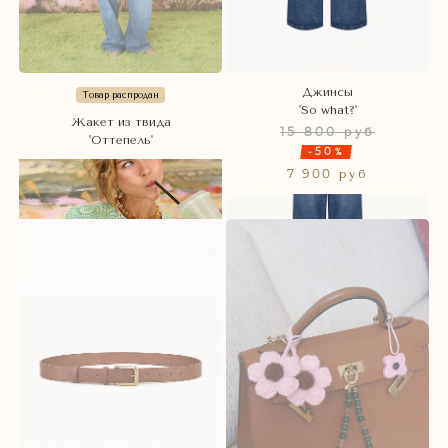
Джинсы
Товар распродан
'So what?'
Жакет из твида
15 800 руб
'Оттепель'
-50%
7 900 руб