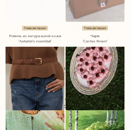
Товар распродан
Товар распродан
Ремень из натуральной кожи
Чарм
'Autumn’s essential'
'Cactus flower'
Показать ещё
И Вы чувствуете: все самое невероятное —
впереди