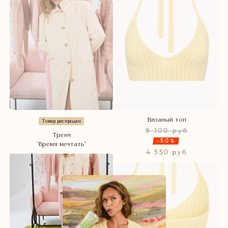
Вязаный топ
Товар распродан
9 100 руб
Тренч
-50%
'Время мечтать'
4 550 руб