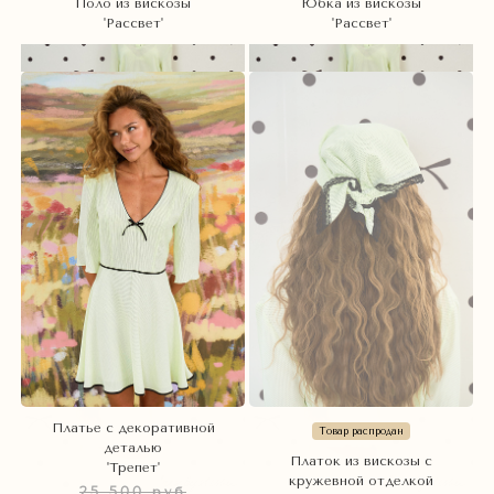
Поло из вискозы
Юбка из вискозы
'Рассвет'
'Рассвет'
Платье с декоративной
Товар распродан
деталью
Платок из вискозы с
'Трепет'
кружевной отделкой
25 500 руб