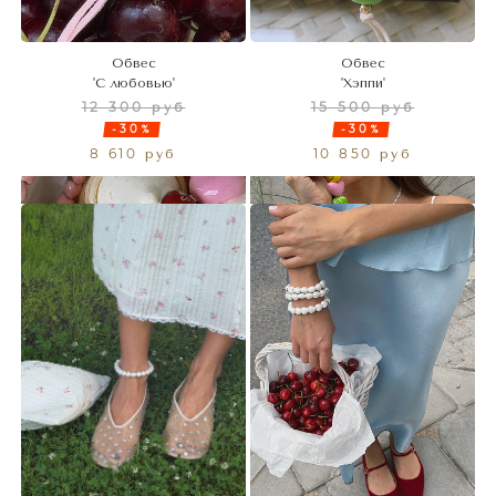
Обвес
Обвес
'С любовью'
'Хэппи'
12 300 руб
15 500 руб
-30%
-30%
8 610 руб
10 850 руб