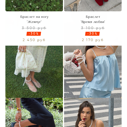
Браслет на ногу
Браслет
'Жемчуг'
'Время любви'
3 500 руб
3 100 руб
-30%
-30%
2 450 руб
2 170 руб
Показать ещё