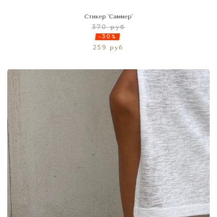
Стикер 'Саммер'
370 руб
-30%
259 руб