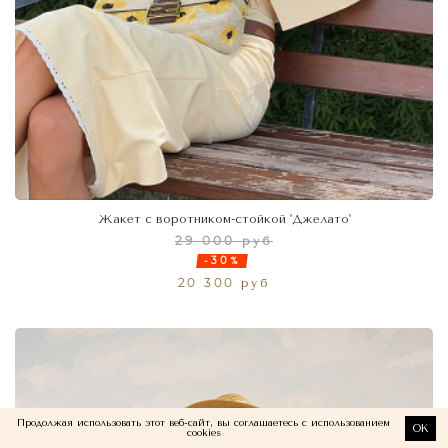
Жакет с воротником-стойкой 'Джелато'
29 000 руб
-30%
20 300 руб
Продолжая использовать этот веб-сайт, вы соглашаетесь с использованием
OK
cookies