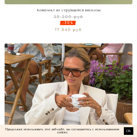
Комплект из струящейся вискозы
25 200 руб
-30%
17 640 руб
Продолжая использовать этот веб-сайт, вы соглашаетесь с использованием
OK
cookies